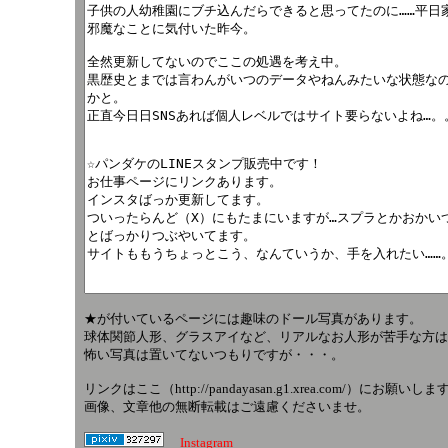
★が付いているページには趣味のドール写真があります。
球体関節人形、グラスアイなど、リアルなお人形が苦手な方は
怖い写真は置いてないつもりですが・・・。
リンクはここ（http://pandayasan.g1.xrea.com/）にお願いしま
画像、文章他の無断転載はご遠慮くださいませ。
Instagram