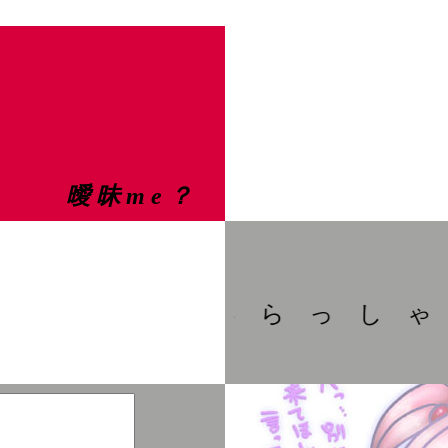
曖 昧 m e ？
い ら っ し ゃ い 