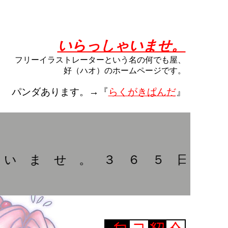
いらっしゃいませ。
フリーイラストレーターという名の何でも屋、
好（ハオ）のホームページです。
パンダあります。→『
らくがきぱんだ
』
ま せ 。 ３ ６ ５ 日 全 力